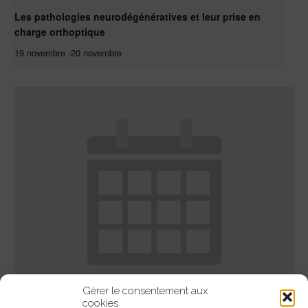
Les pathologies neurodégénératives et leur prise en
charge orthoptique
19 novembre
-
20 novembre
Gérer le consentement aux
cookies