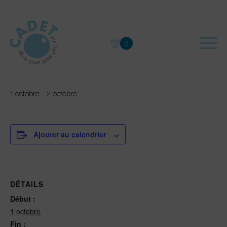
Skip
to
content
« Tous les Évènements
0
Diplopie : Comment la prendre en
charge ?
1 octobre
-
2 octobre
Ajouter au calendrier
DÉTAILS
Début :
1 octobre
Fin :