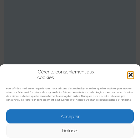
Gérer le consentement aux
cookies
Pour offrir les meilleures expériences, nous utilisons des technologies telles que les cookies pour stocker
et/ou accéder aux informations des appareils. Le fait de consentir à ces technologies nous permettra de traiter
des données telles que le comportement de navigation ou les ID uniques sur ce site. Le fait de ne pas
consentir ou de retirer son consentement peut avoir un effet négatif sur certaines caractéristiques et fonctions.
Accepter
Refuser