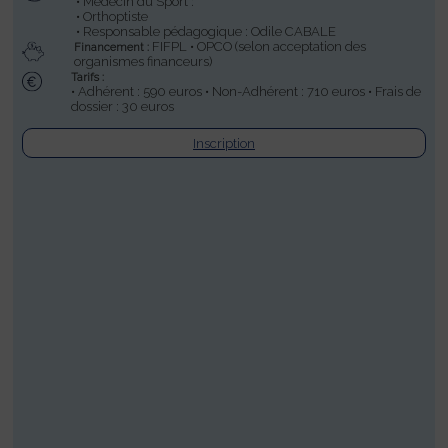
• Médecin du Sport :
• Orthoptiste
• Responsable pédagogique : Odile CABALE
FIFPL • OPCO (selon acceptation des
Financement :
organismes financeurs)
Tarifs :
• Adhérent : 590 euros • Non-Adhérent : 710 euros • Frais de
dossier : 30 euros
Inscription