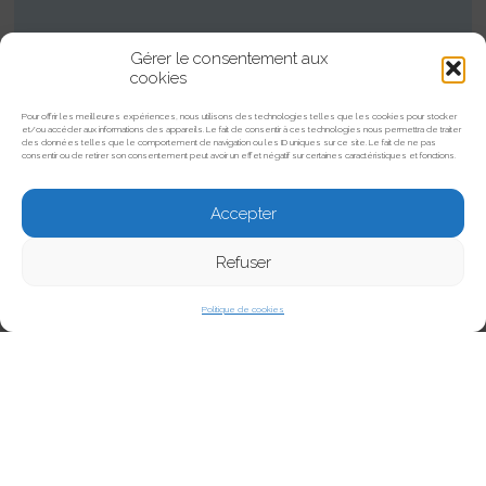
Gérer le consentement aux
cookies
Pour offrir les meilleures expériences, nous utilisons des technologies telles que les cookies pour stocker
et/ou accéder aux informations des appareils. Le fait de consentir à ces technologies nous permettra de traiter
des données telles que le comportement de navigation ou les ID uniques sur ce site. Le fait de ne pas
consentir ou de retirer son consentement peut avoir un effet négatif sur certaines caractéristiques et fonctions.
Accepter
Refuser
Politique de cookies
AU CADET
POUR VOTRE ADHÉSION, VOUS RECEVREZ :