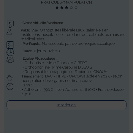
PRATIQUES/MANIPULATION
Classe Virtuelle Synchrone
Orthoptistes libérales.aux, salarié.e.s en
Public Visé :
institutions, hospitalier.e.s, ou dans des cabinets ou maisons
médicalisées.
Ne nécessite pas de pré-requis spécifique.
Pré-Requis :
2 jours : 14h00
Durée :
Équipe Pédagogique :
• Orthoptiste : Mme Charlotte GIBERT
• Orthophoniste : Mme Caroline DUBOIS
• Responsable pédagogique : Fabienne JONQUA
DPC • FIFPL • OPCO (valable en 2025 - selon
Financement :
acceptation des organismes financeurs)
Tarifs :
• Adhérent : 590€ • Non-Adhérent : 810€ • Frais de dossier
: 30€
Inscription