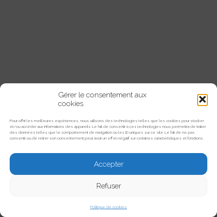
Gérer le consentement aux
cookies
Titre
Résultat(s)
Pour offrir les meilleures expériences, nous utilisons des technologies telles que les cookies pour stocker
et/ou accéder aux informations des appareils. Le fait de consentir à ces technologies nous permettra de traiter
spécialisation
des données telles que le comportement de navigation ou les ID uniques sur ce site. Le fait de ne pas
consentir ou de retirer son consentement peut avoir un effet négatif sur certaines caractéristiques et fonctions.
0
City
Élargir la recherche
Tél
Accepter
Réinitialiser
Refuser
Politique de cookies