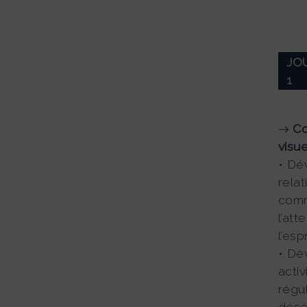
JO
1
Co
visue
• Dé
relat
comm
l’att
l’esp
• Dé
activ
régu
désé