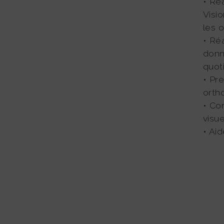
• Ré
Visio
les o
• Ré
donn
quot
• Pr
orth
• Co
AU CADET
visue
• Ai
OUR VOTRE ADHÉSION, VOUS RECEVREZ :
Une carte d’adhérent/e
Une attestation d’adhésion
(faisant aussi office de pièce comptabl
N QUALITÉ D’ADHÉRENT, VOUS BÉNÉFICIEZ DE TARIFS
RÉFÉRENTIELS SUR :
Les formations CADET