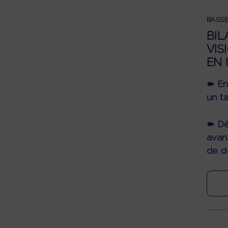
BASSE
BIL
VIS
EN 
➽ En
un t
➽ Dél
avan
de d