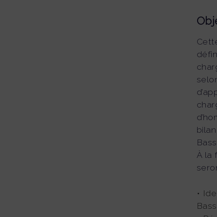
Obj
Cett
défin
char
selo
d’app
charg
d’ho
bila
Bass
À la 
sero
• Ide
Bass