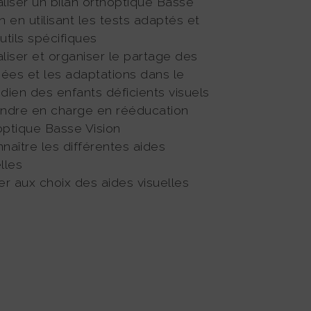
aliser un bilan orthoptique Basse
n en utilisant les tests adaptés et
utils spécifiques
aliser et organiser le partage des
ées et les adaptations dans le
idien des enfants déficients visuels
endre en charge en rééducation
optique Basse Vision
nnaître les différentes aides
lles
der aux choix des aides visuelles
e)