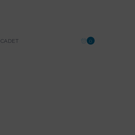
u CADET
0