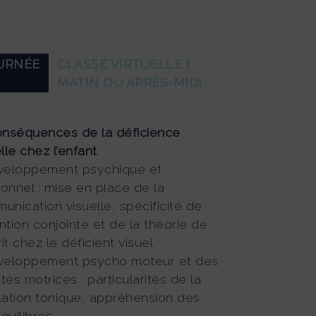
URNÉE
CLASSE VIRTUELLE |
MATIN OU APRÈS-MIDI
nséquences de la déficience
lle chez l’enfant
veloppement psychique et
ionnel : mise en place de la
unication visuelle, spécificité de
ention conjointe et de la théorie de
rit chez le déficient visuel
veloppement psycho moteur et des
ités motrices : particularités de la
lation tonique, appréhension des
quilibres